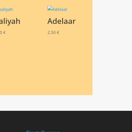
aliyah
Adelaar
00
€
2,50
€