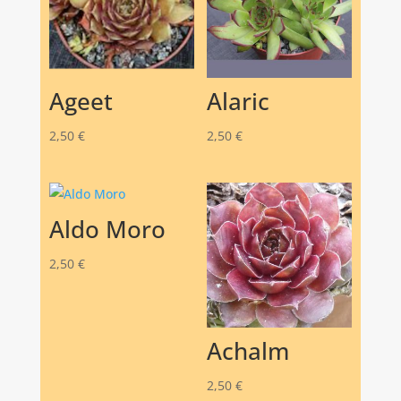
Ageet
Alaric
2,50
€
2,50
€
Aldo Moro
2,50
€
Achalm
2,50
€