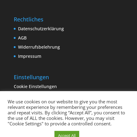
Rechtliches
Datenschutzerklärung
AGB
Widerrufsbelehrung
Impressum
Einstellungen
Cookie Einstellungen
We use cookies on our website to give you the most
relevant experience by remembering your preferences
and repeat visits. By clicking “Accept All”, you consent to
the use of ALL the cookies. However, you may visit
"Cookie Settings" to provide a controlled consent.
Copyright sempervivum.info 2023 | Designed by
Cookie Einstellungen
Accept All