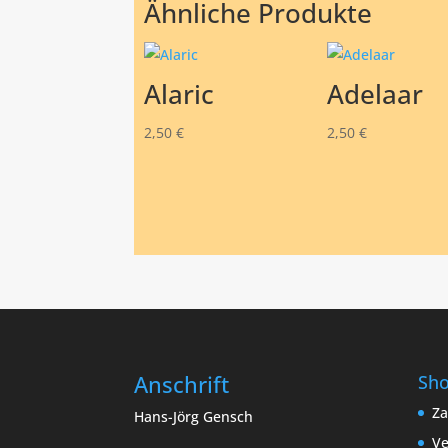
Ähnliche Produkte
Alaric
Adelaar
2,50
€
2,50
€
Anschrift
Sh
Za
Hans-Jörg Gensch
Ve