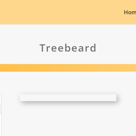
Hom
Treebeard