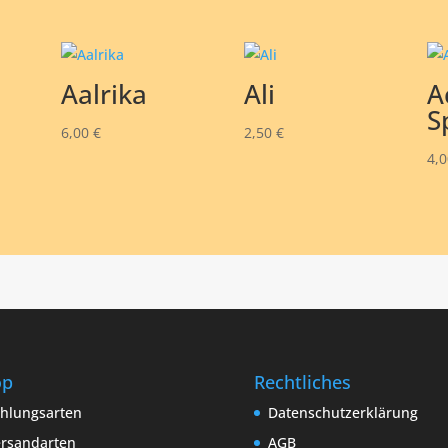
Aalrika
Ali
A
S
6,00
€
2,50
€
4,
op
Rechtliches
hlungsarten
Datenschutzerklärung
rsandarten
AGB