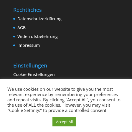
Rechtliches
Datenschutzerklärung
AGB
Widerrufsbelehrung
Impressum
Einstellungen
Cookie Einstellungen
We use cookies on our website to give you the most
relevant experience by remembering your preferences
and repeat visits. By clicking “Accept All”, you consent to
the use of ALL the cookies. However, you may visit
"Cookie Settings" to provide a controlled consent.
Copyright sempervivum.info 2023 | Designed by
Cookie Einstellungen
Accept All
binderland.de
| Supported by
ITTCOM