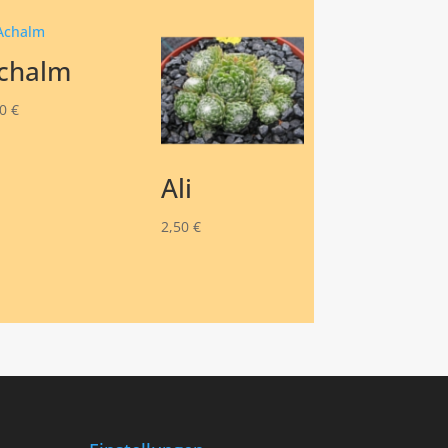
chalm
50
€
Ali
2,50
€