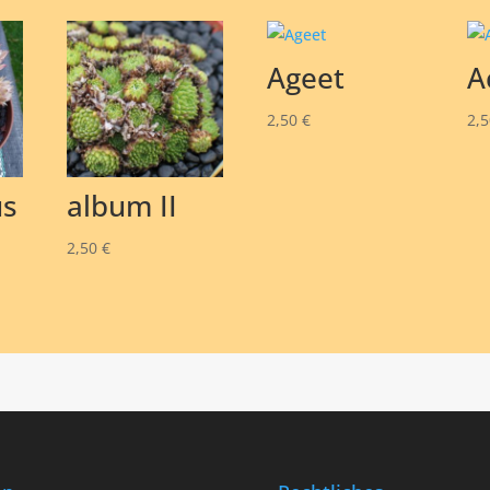
Ageet
A
2,50
€
2,
us
album II
2,50
€