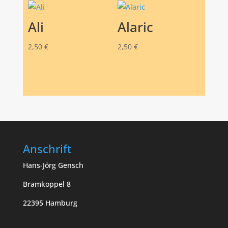
Ali
Alaric
2,50
€
2,50
€
Anschrift
Hans-Jörg Gensch
Bramkoppel 8
22395 Hamburg