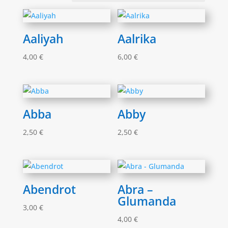
Aaliyah
Aalrika
4,00
€
6,00
€
Abba
Abby
2,50
€
2,50
€
Abendrot
Abra –
Glumanda
3,00
€
4,00
€