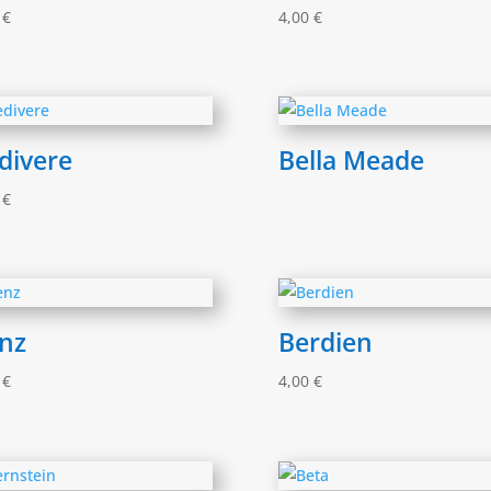
0
€
4,00
€
divere
Bella Meade
0
€
nz
Berdien
0
€
4,00
€