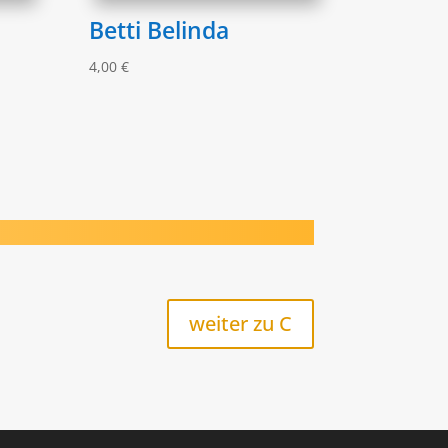
Betti Belinda
4,00
€
weiter zu C