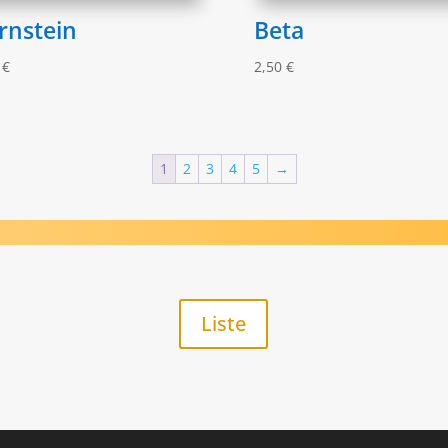
rnstein
Beta
0
€
2,50
€
1
2
3
4
5
→
Liste