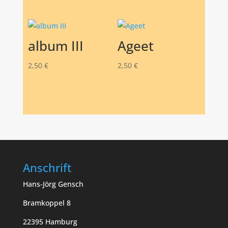
album III
Ageet
2,50
€
2,50
€
Anschrift
Hans-Jörg Gensch
Bramkoppel 8
22395 Hamburg