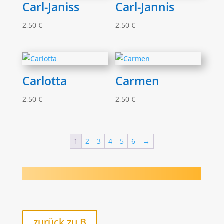
Carl-Janiss
Carl-Jannis
2,50
€
2,50
€
Carlotta
Carmen
2,50
€
2,50
€
1
2
3
4
5
6
→
zurück zu B