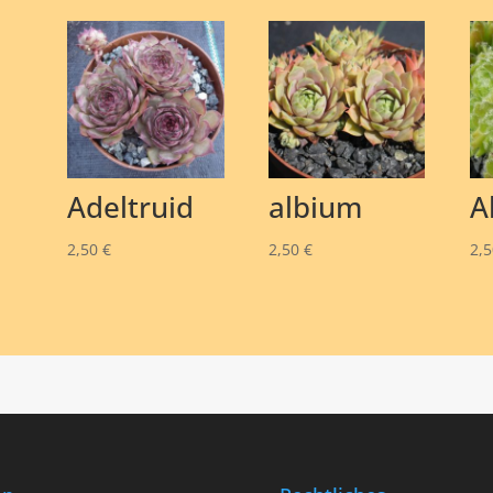
Adeltruid
albium
A
2,50
€
2,50
€
2,