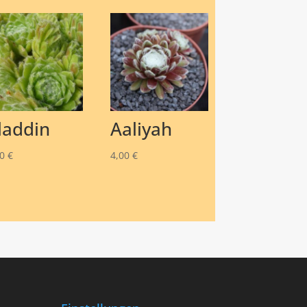
laddin
Aaliyah
50
€
4,00
€