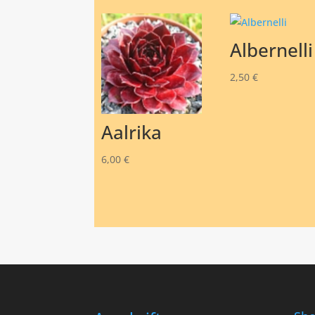
Albernelli
2,50
€
Aalrika
6,00
€