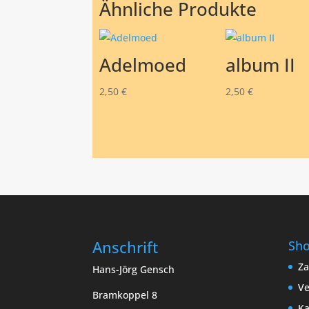
Ähnliche Produkte
Adelmoed
album II
2,50
€
2,50
€
Anschrift
Sh
Za
Hans-Jörg Gensch
Ve
Bramkoppel 8
Ka