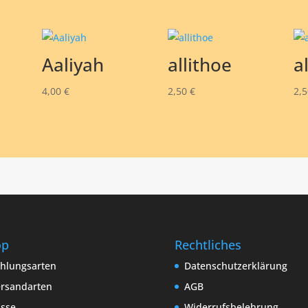
Aaliyah
allithoe
a
4,00
€
2,50
€
2,
op
Rechtliches
hlungsarten
Datenschutzerklärung
rsandarten
AGB
sse
Widerrufsbelehrung