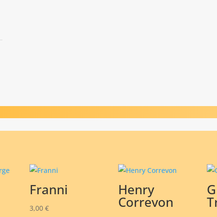
Franni
Henry
G
Correvon
T
3,00
€