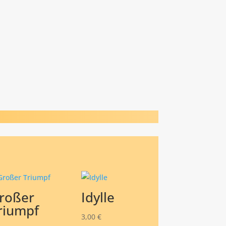
roßer
Idylle
riumpf
3,00
€