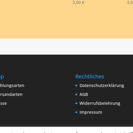
3,00
€
3,
op
Rechtliches
hlungsarten
Datenschutzerklärung
rsandarten
AGB
sse
Widerrufsbelehrung
Impressum