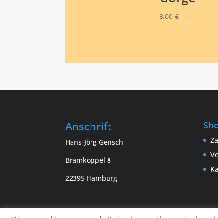
3,00
€
Anschrift
Sh
Za
Hans-Jörg Gensch
Ve
Bramkoppel 8
Ka
22395 Hamburg