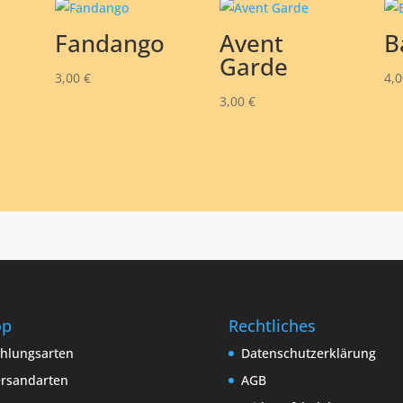
Fandango
Avent
B
Garde
3,00
€
4,
3,00
€
op
Rechtliches
hlungsarten
Datenschutzerklärung
rsandarten
AGB