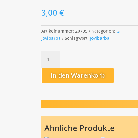
3,00
€
Artikelnummer:
20705
Kategorien:
G
,
Jovibarba
Schlagwort:
Jovibarba
Großer
Triumpf
Menge
In den Warenkorb
Ähnliche Produkte