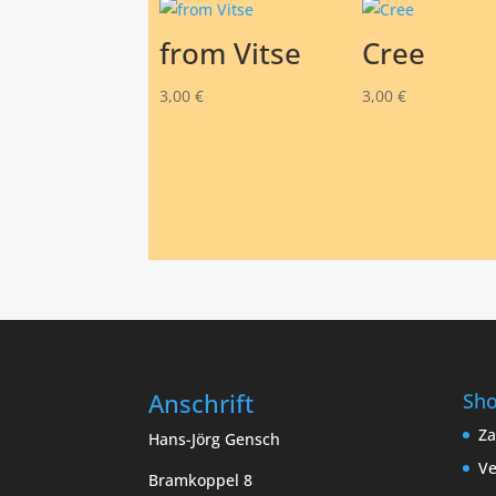
from Vitse
Cree
3,00
€
3,00
€
Anschrift
Sh
Za
Hans-Jörg Gensch
Ve
Bramkoppel 8