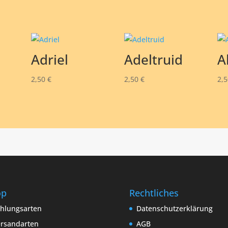
Adriel
Adeltruid
A
2,50
€
2,50
€
2,
op
Rechtliches
hlungsarten
Datenschutzerklärung
rsandarten
AGB