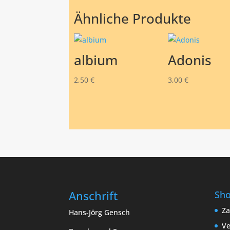
Ähnliche Produkte
albium
Adonis
2,50
€
3,00
€
Anschrift
Sh
Za
Hans-Jörg Gensch
Ve