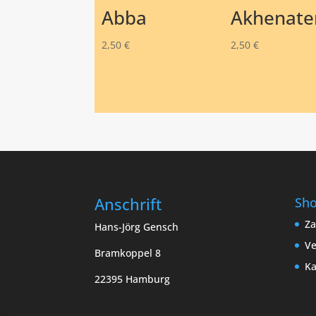
Abba
Akhenate
2,50
€
2,50
€
Anschrift
Sh
Za
Hans-Jörg Gensch
Ve
Bramkoppel 8
Ka
22395 Hamburg