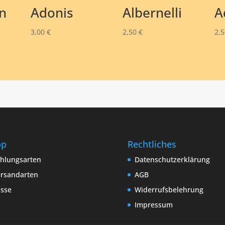
n
Adonis
Albernelli
A
3,00
€
2,50
€
2,
op
Rechtliches
hlungsarten
Datenschutzerklärung
rsandarten
AGB
sse
Widerrufsbelehrung
Impressum