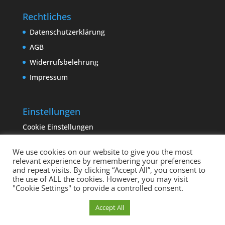
Rechtliches
Datenschutzerklärung
AGB
Widerrufsbelehrung
Impressum
Einstellungen
Cookie Einstellungen
We use cookies on our website to give you the most
relevant experience by remembering your preferences
and repeat visits. By clicking “Accept All”, you consent to
the use of ALL the cookies. However, you may visit
"Cookie Settings" to provide a controlled consent.
Copyright sempervivum.info 2023 | Designed by
Cookie Einstellungen
Accept All
binderland.de
| Supported by
ITTCOM