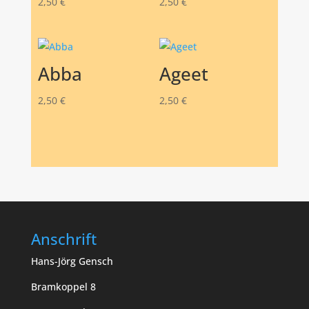
2,50
€
2,50
€
Abba
Ageet
2,50
€
2,50
€
Anschrift
Hans-Jörg Gensch
Bramkoppel 8