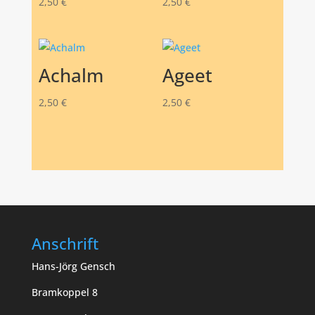
2,50
€
2,50
€
Achalm
Ageet
2,50
€
2,50
€
Anschrift
Hans-Jörg Gensch
Bramkoppel 8