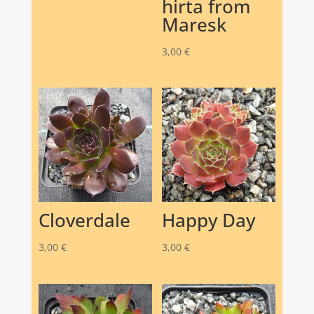
hirta from
Maresk
3,00
€
Cloverdale
Happy Day
3,00
€
3,00
€