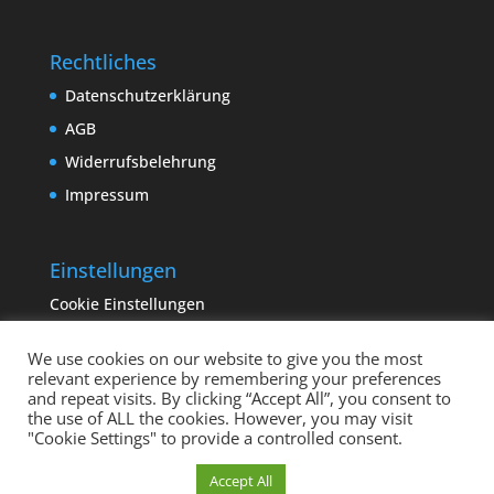
Rechtliches
Datenschutzerklärung
AGB
Widerrufsbelehrung
Impressum
Einstellungen
Cookie Einstellungen
We use cookies on our website to give you the most
relevant experience by remembering your preferences
and repeat visits. By clicking “Accept All”, you consent to
the use of ALL the cookies. However, you may visit
"Cookie Settings" to provide a controlled consent.
Copyright sempervivum.info 2023 | Designed by
Cookie Einstellungen
Accept All