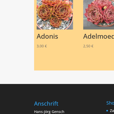
Adonis
Adelmoe
3,00
€
2,50
€
Anschrift
Sh
Za
Hans-Jörg Gensch