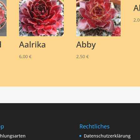
A
2,
d
Aalrika
Abby
6,00
€
2,50
€
op
Rechtliches
hlungsarten
Datenschutzerklärung