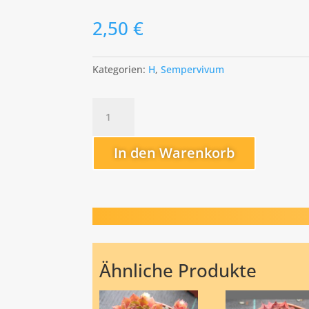
2,50
€
Kategorien:
H
,
Sempervivum
Hodis
Polster
Menge
In den Warenkorb
Ähnliche Produkte