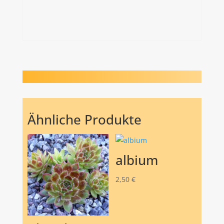
Ähnliche Produkte
albium
2,50
€