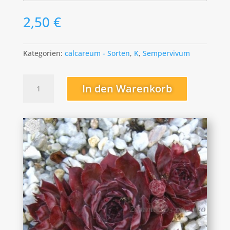
2,50
€
Kategorien:
calcareum - Sorten
,
K
,
Sempervivum
Shona
In den Warenkorb
Menge