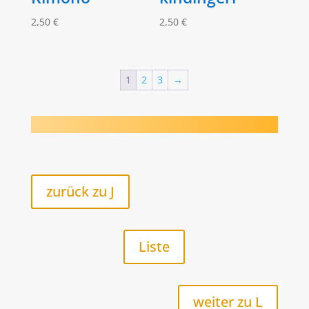
2,50
€
2,50
€
1
2
3
→
zurück zu J
Liste
weiter zu L