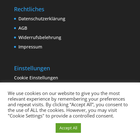
Rechtliches
Datenschutzerklärung
AGB
Widerrufsbelehrung
Impressum
Einstellungen
Cookie Einstellungen
We use cookies on our website to give you the most
relevant experience by remembering your preferences
and repeat visits. By clicking “Accept All”, you consent to
the use of ALL the cookies. However, you may visit
"Cookie Settings" to provide a controlled consent.
Copyright sempervivum.info 2023 | Designed by
Cookie Einstellungen
Accept All
binderland.de
| Supported by
ITTCOM