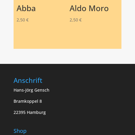
Abba
Aldo Moro
2,50
€
2,50
€
Anschrift
Hans-Jörg Gensch
Bramkoppel 8
22395 Hamburg
Shop