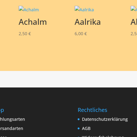
Achalm
Aalrika
A
2,50
€
6,00
€
2,
op
Rechtliches
hlungsarten
Datenschutzerklärung
rsandarten
AGB