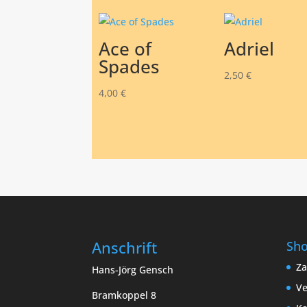
Ace of
Adriel
Spades
2,50
€
4,00
€
Anschrift
Sh
Za
Hans-Jörg Gensch
Ve
Bramkoppel 8