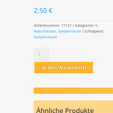
2,50
€
Artikelnummer:
11121
Kategorien:
K
,
Naturformen
,
Sempervivum
Schlagwort:
Sempervivum
kindingeri
Menge
In den Warenkorb
Ähnliche Produkte