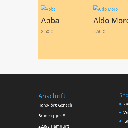
Abba
Aldo Mor
2,50
€
2,50
€
Anschrift
Sh
Za
Hans-Jörg Gensch
Ve
Bramkoppel 8
Ka
22395 Hamburg