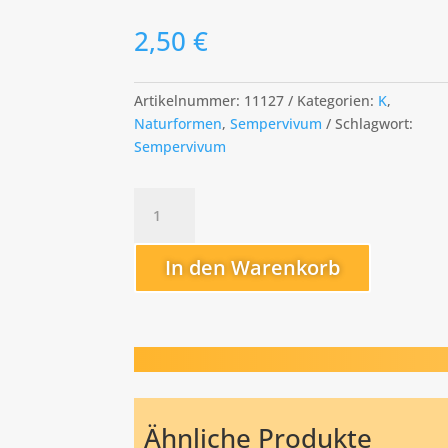
2,50
€
Artikelnummer:
11127
Kategorien:
K
,
Naturformen
,
Sempervivum
Schlagwort:
Sempervivum
kiusianum
Menge
In den Warenkorb
Ähnliche Produkte