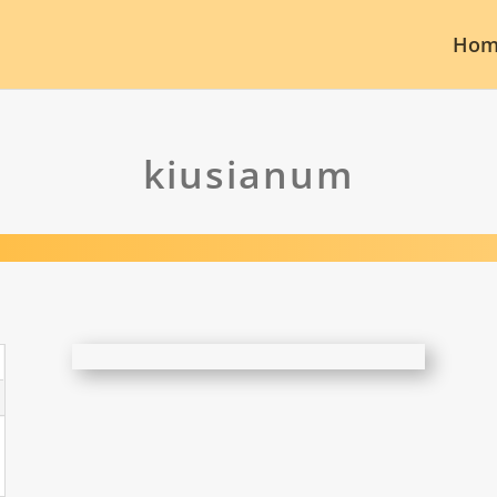
Hom
kiusianum