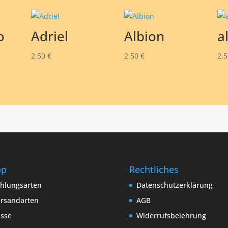
o
Adriel
Albion
a
2,50
€
2,50
€
2,
op
Rechtliches
hlungsarten
Datenschutzerklärung
rsandarten
AGB
sse
Widerrufsbelehrung