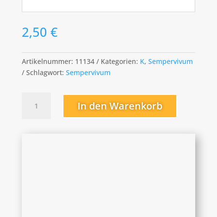
2,50
€
Artikelnummer:
11134
Kategorien:
K
,
Sempervivum
Schlagwort:
Sempervivum
Kramer
In den Warenkorb
´s
Spinrad
Menge