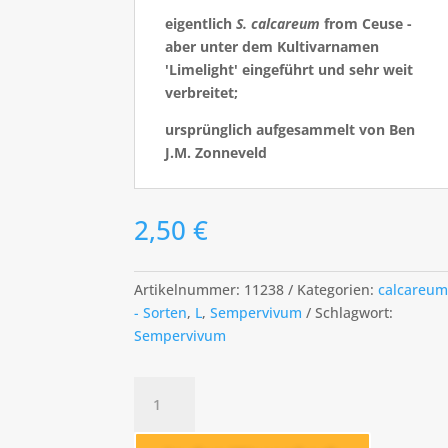
eigentlich
S. calcareum
from Ceuse -
aber unter dem Kultivarnamen
'Limelight' eingeführt und sehr weit
verbreitet;
ursprünglich aufgesammelt von Ben
J.M. Zonneveld
2,50
€
Artikelnummer:
11238
Kategorien:
calcareu
- Sorten
,
L
,
Sempervivum
Schlagwort:
Sempervivum
Limelight
Menge