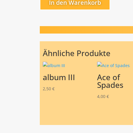
In den Warenkorb
Ähnliche Produkte
album III
Ace of
Spades
2,50
€
4,00
€