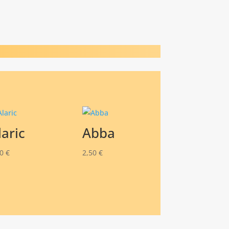
laric
Abba
50
€
2,50
€