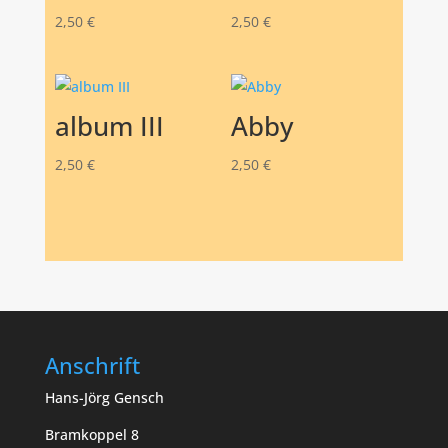
2,50
€
2,50
€
album III
Abby
2,50
€
2,50
€
Anschrift
Hans-Jörg Gensch
Bramkoppel 8