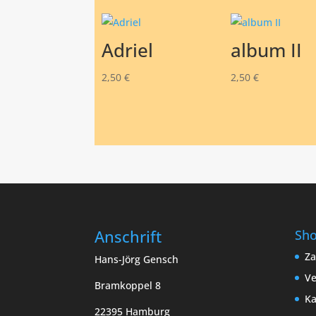
Adriel
album II
2,50
€
2,50
€
Anschrift
Sh
Za
Hans-Jörg Gensch
Ve
Bramkoppel 8
Ka
22395 Hamburg