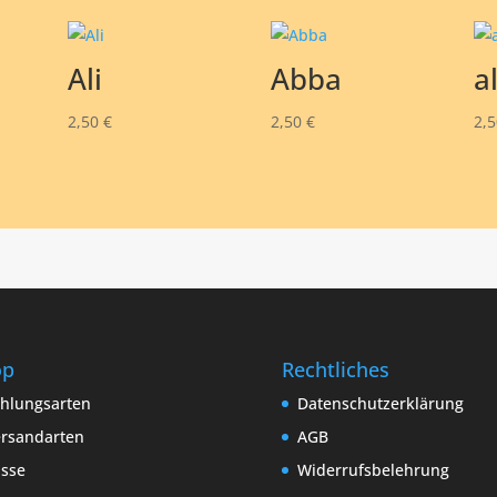
Ali
Abba
a
2,50
€
2,50
€
2,
op
Rechtliches
hlungsarten
Datenschutzerklärung
rsandarten
AGB
sse
Widerrufsbelehrung