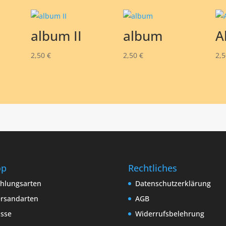
album II
album
A
2,50
€
2,50
€
2,
op
Rechtliches
hlungsarten
Datenschutzerklärung
rsandarten
AGB
sse
Widerrufsbelehrung