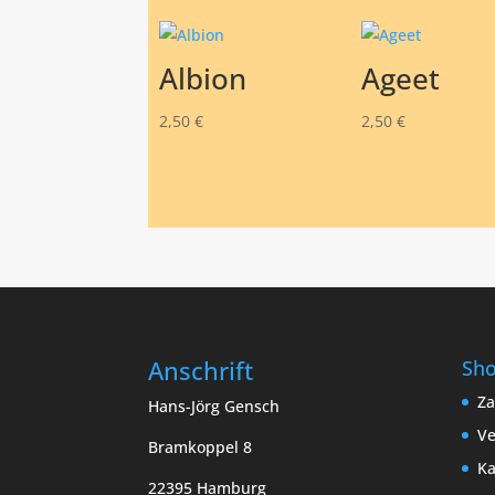
Albion
Ageet
2,50
€
2,50
€
Anschrift
Sh
Za
Hans-Jörg Gensch
Ve
Bramkoppel 8
Ka
22395 Hamburg