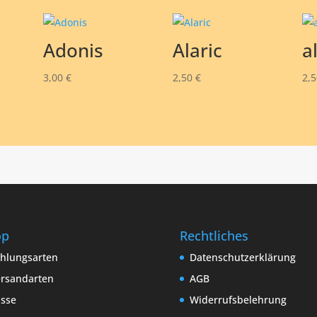
Adonis
Alaric
a
3,00
€
2,50
€
2,
op
Rechtliches
hlungsarten
Datenschutzerklärung
rsandarten
AGB
sse
Widerrufsbelehrung