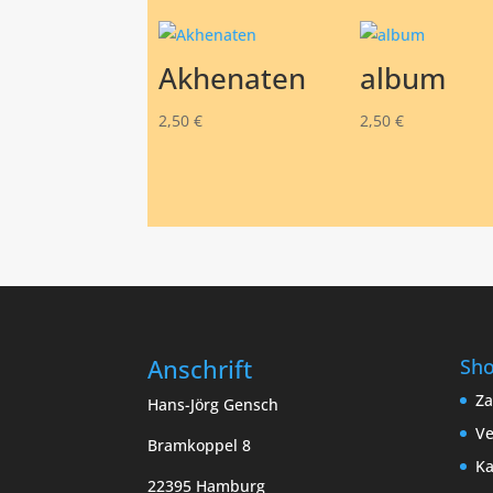
Akhenaten
album
2,50
€
2,50
€
Anschrift
Sh
Za
Hans-Jörg Gensch
Ve
Bramkoppel 8
Ka
22395 Hamburg