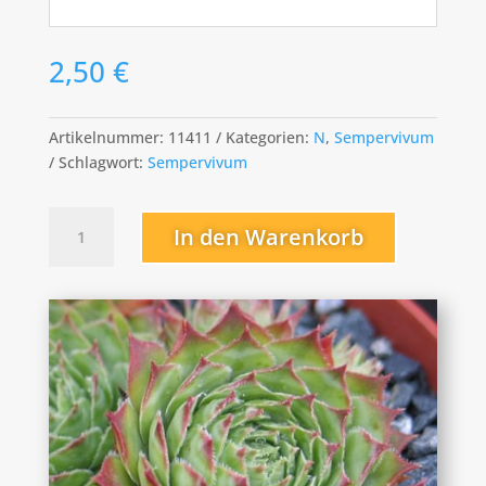
2,50
€
Artikelnummer:
11411
Kategorien:
N
,
Sempervivum
Schlagwort:
Sempervivum
Nico
In den Warenkorb
Menge