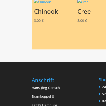
Chinook
Cree
3,00
€
3,00
€
Anschrift
Sh
Za
Hans-Jörg Gensch
Ve
Bramkoppel 8
Ka
22395 Hamburg