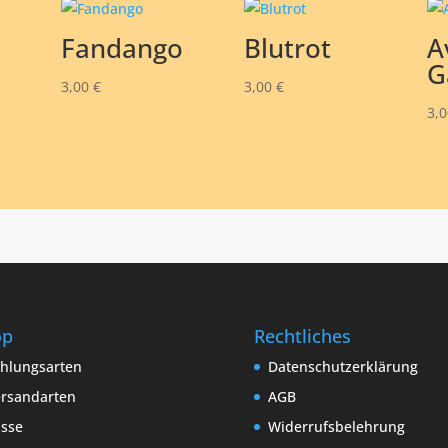
Fandango
Blutrot
A
G
3,00
€
3,00
€
3,
op
Rechtliches
hlungsarten
Datenschutzerklärung
rsandarten
AGB
sse
Widerrufsbelehrung