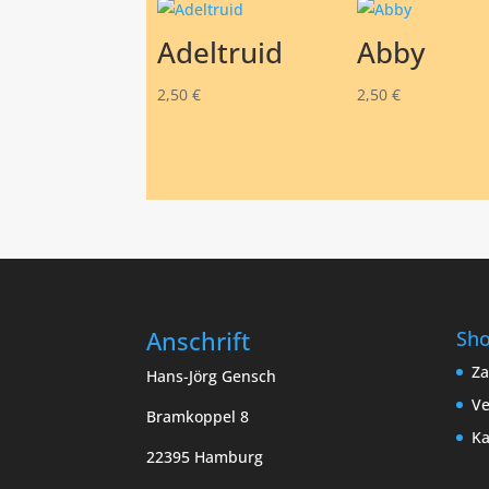
Adeltruid
Abby
2,50
€
2,50
€
Anschrift
Sh
Za
Hans-Jörg Gensch
Ve
Bramkoppel 8
Ka
22395 Hamburg