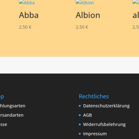
Abba
Albion
a
2,50
€
2,50
€
2,
op
Rechtliches
hlungsarten
Datenschutzerklärung
rsandarten
AGB
sse
Widerrufsbelehrung
Impressum