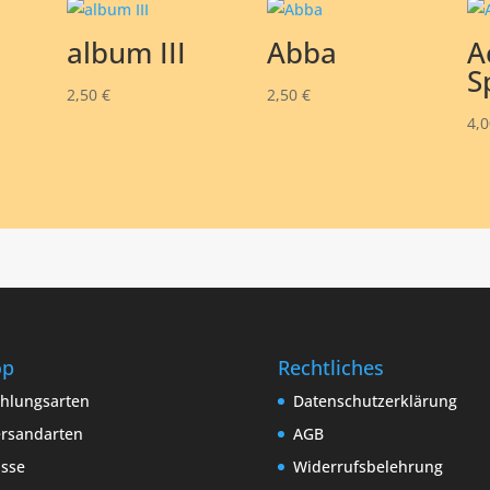
album III
Abba
A
S
2,50
€
2,50
€
4,
op
Rechtliches
hlungsarten
Datenschutzerklärung
rsandarten
AGB
sse
Widerrufsbelehrung