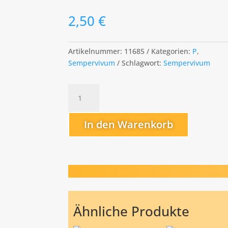
2,50
€
Artikelnummer:
11685
Kategorien:
P
,
Sempervivum
Schlagwort:
Sempervivum
Pink
Puff
Menge
In den Warenkorb
Ähnliche Produkte