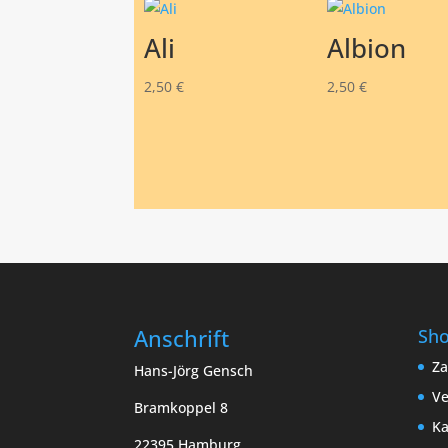
Ali
Albion
2,50
€
2,50
€
Anschrift
Sh
Za
Hans-Jörg Gensch
Ve
Bramkoppel 8
Ka
22395 Hamburg