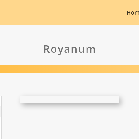
Hom
Royanum