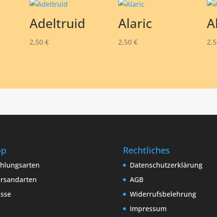
Adeltruid
Alaric
A
2,50
€
2,50
€
2,
op
Rechtliches
hlungsarten
Datenschutzerklärung
rsandarten
AGB
sse
Widerrufsbelehrung
Impressum