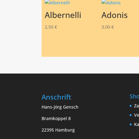
Albernelli
Adonis
2,50
€
3,00
€
Anschrift
Sh
Za
Hans-Jörg Gensch
Ve
Bramkoppel 8
Ka
22395 Hamburg