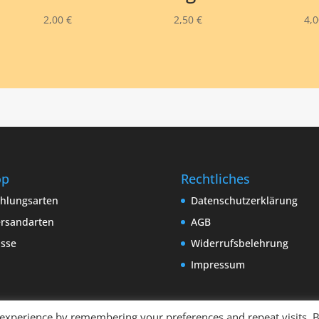
2,00
€
2,50
€
4,
op
Rechtliches
hlungsarten
Datenschutzerklärung
rsandarten
AGB
sse
Widerrufsbelehrung
Impressum
 experience by remembering your preferences and repeat visits. 