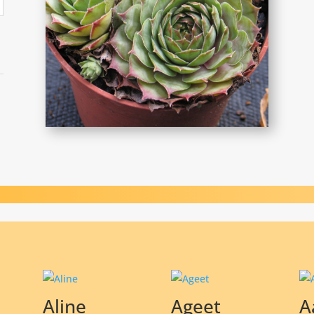
Aline
Ageet
A