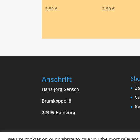
2,50
€
2,50
€
Anschrift
Sh
Za
Hans-Jörg Gensch
Ve
Bramkoppel 8
Ka
22395 Hamburg
We use cookies on our website to give you the most relevant