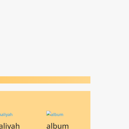
aliyah
album