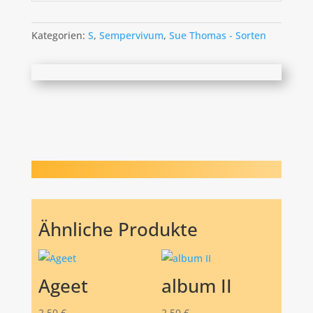
Kategorien:
S
,
Sempervivum
,
Sue Thomas - Sorten
Ähnliche Produkte
Ageet
album II
2,50
€
2,50
€