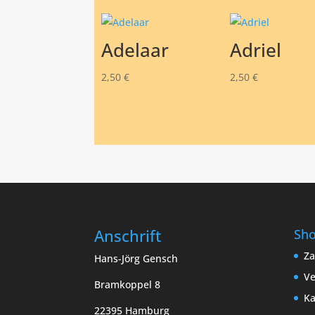
Adelaar
Adriel
2,50
€
2,50
€
Anschrift
Sh
Za
Hans-Jörg Gensch
Ve
Bramkoppel 8
Ka
22395 Hamburg