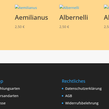
Aemilianus
Albernelli
A
2,50
€
2,50
€
2,
op
Rechtliches
hlungsarten
Datenschutzerklärung
rsandarten
AGB
sse
Widerrufsbelehrung