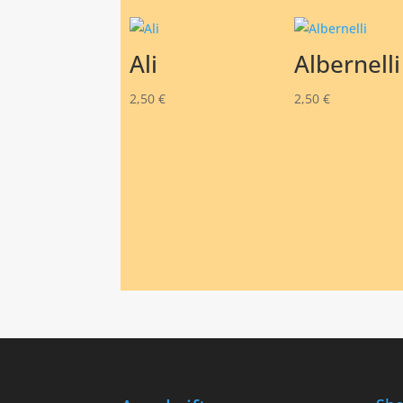
Ali
Albernelli
2,50
€
2,50
€