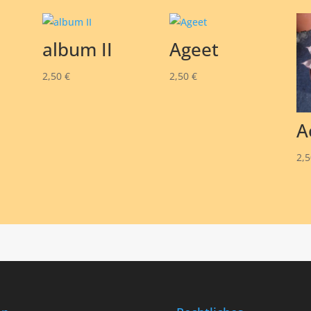
album II
Ageet
2,50
€
2,50
€
A
2,