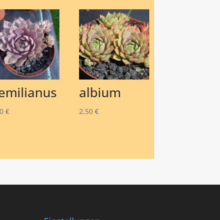
emilianus
albium
50
€
2,50
€