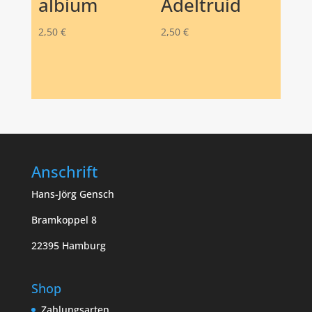
albium
Adeltruid
2,50
€
2,50
€
Anschrift
Hans-Jörg Gensch
Bramkoppel 8
22395 Hamburg
Shop
Zahlungsarten