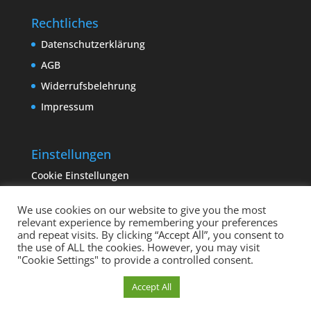
Rechtliches
Datenschutzerklärung
AGB
Widerrufsbelehrung
Impressum
Einstellungen
Cookie Einstellungen
We use cookies on our website to give you the most
relevant experience by remembering your preferences
and repeat visits. By clicking “Accept All”, you consent to
the use of ALL the cookies. However, you may visit
"Cookie Settings" to provide a controlled consent.
Copyright sempervivum.info 2023 | Designed by
Cookie Einstellungen
Accept All
binderland.de
| Supported by
ITTCOM