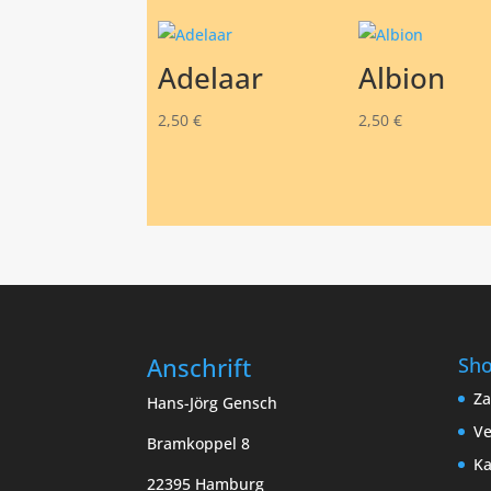
Adelaar
Albion
2,50
€
2,50
€
Anschrift
Sh
Za
Hans-Jörg Gensch
Ve
Bramkoppel 8
Ka
22395 Hamburg