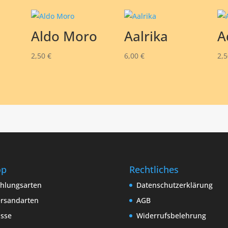
Aldo Moro
Aalrika
A
2,50
€
6,00
€
2,
op
Rechtliches
hlungsarten
Datenschutzerklärung
rsandarten
AGB
sse
Widerrufsbelehrung