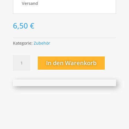
Versand
6,50
€
Kategorie:
Zubehör
Wüsten-
In den Warenkorb
/Steinrose
Menge