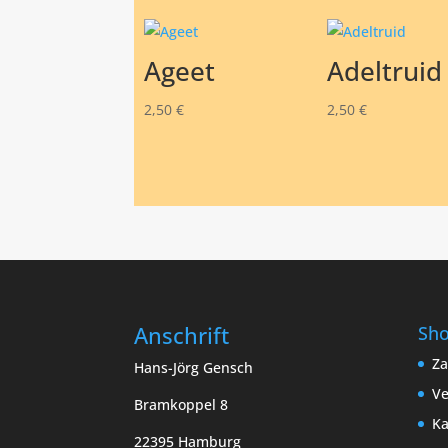
Ageet
Adeltruid
2,50
€
2,50
€
Anschrift
Sh
Za
Hans-Jörg Gensch
Ve
Bramkoppel 8
Ka
22395 Hamburg