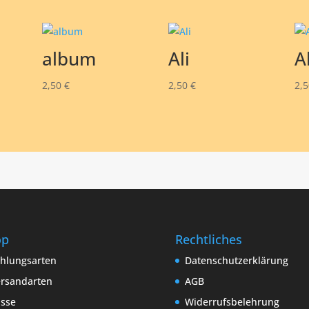
album
Ali
A
2,50
€
2,50
€
2,
op
Rechtliches
hlungsarten
Datenschutzerklärung
rsandarten
AGB
sse
Widerrufsbelehrung