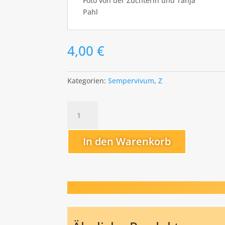
Foto von der Züchterin und Tanja
Pahl
4,00
€
Kategorien:
Sempervivum
,
Z
Zitronensorbet
Menge
In den Warenkorb