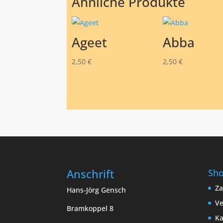
Ähnliche Produkte
Ageet
Abba
2,50
€
2,50
€
Anschrift
Sh
Za
Hans-Jörg Gensch
Ve
Bramkoppel 8
Ka