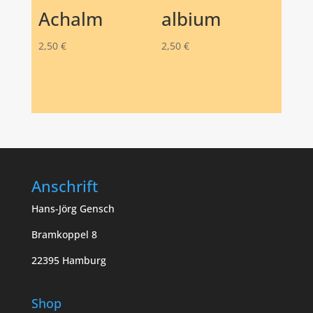
Achalm
albium
2,50
€
2,50
€
Anschrift
Hans-Jörg Gensch
Bramkoppel 8
22395 Hamburg
Shop