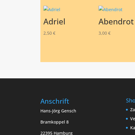
Adriel
Abendrot
2,50
€
3,00
€
Anschrift
Sh
Za
Hans-Jörg Gensch
Ve
Bramkoppel 8
Ka
22395 Hamburg