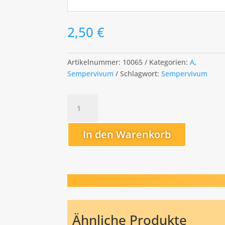
2,50
€
Artikelnummer:
10065
Kategorien:
A
,
Sempervivum
Schlagwort:
Sempervivum
Angel
´s
Face
In den Warenkorb
Menge
Ähnliche Produkte