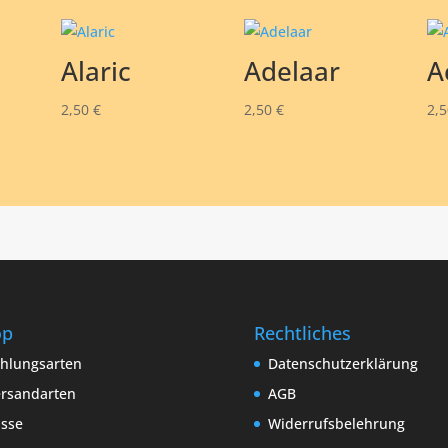
Alaric
Adelaar
A
2,50
€
2,50
€
2,
op
Rechtliches
hlungsarten
Datenschutzerklärung
rsandarten
AGB
sse
Widerrufsbelehrung